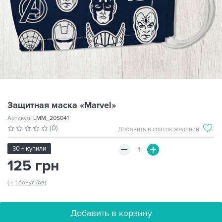
Защитная маска «Marvel»
Артикул:
LMM_20S041
(0)
Добавить в список желаний
30 + купили
125 грн
( + 1 бонус (ов)
Добавить в корзину