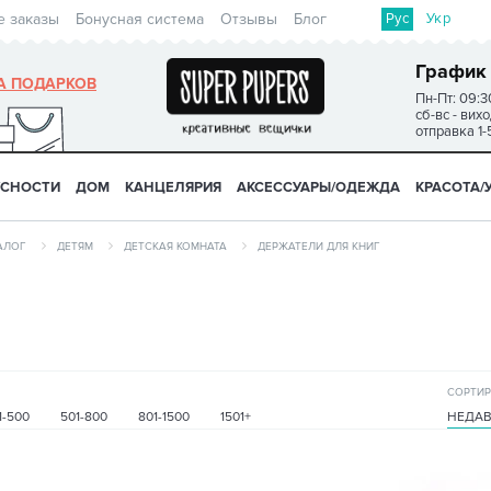
Рус
Укр
е заказы
Бонусная система
Отзывы
Блог
График
А ПОДАРКОВ
Пн-Пт: 09:3
сб-вс - вих
отправка 1-
УСНОСТИ
ДОМ
КАНЦЕЛЯРИЯ
АКСЕССУАРЫ/ОДЕЖДА
КРАСОТА/
АЛОГ
ДЕТЯМ
ДЕТСКАЯ КОМНАТА
ДЕРЖАТЕЛИ ДЛЯ КНИГ
СОРТИР
1-500
501-800
801-1500
1501+
НЕДА