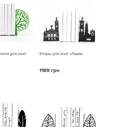
тели для книг
Упоры для книг «Львів»
1189 грн