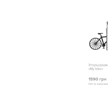
Упоры/держ
«My bike»
1590 грн
Нет в наличии