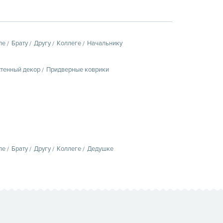
пе
Брату
Другу
Коллеге
Начальнику
тенный декор
Придверные коврики
пе
Брату
Другу
Коллеге
Дедушке