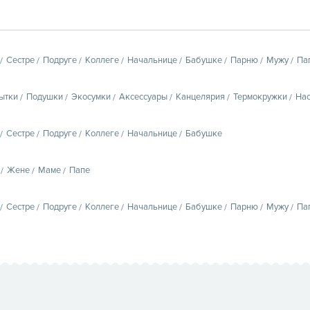
Сестре
Подруге
Коллеге
Начальнице
Бабушке
Парню
Мужу
Па
ытки
Подушки
Экосумки
Аксессуары
Канцелярия
Термокружки
Нас
Сестре
Подруге
Коллеге
Начальнице
Бабушке
Жене
Маме
Папе
Сестре
Подруге
Коллеге
Начальнице
Бабушке
Парню
Мужу
Па