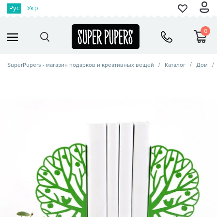
Рус
Укр
0
SuperPupers - магазин подарков и креативных вещей
Каталог
Дом