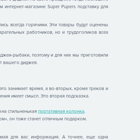
м интернет-магазине Super Pupers подставку для
ись всегда горячими. Эти товары будут оценены
арательных работников, но и трудоголиков всех
иджеи-рыбаки, поэтому и для них мы приготовили
ет вашего диджея.
это занимает время, а во-вторых, кроме треков и
дения имеет смысл. Это вторая подсказка.
жна стильненькая
портативная колонка
.
м», он тоже станет отличным подарком.
имая для вас информация. А точнее, еще одна