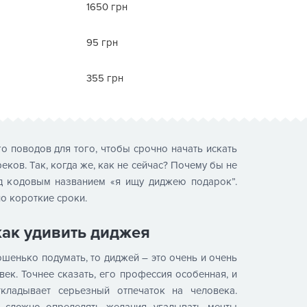
1650 грн
95 грн
355 грн
о поводов для того, чтобы срочно начать искать
ков. Так, когда же, как не сейчас? Почему бы не
д кодовым названием «я ищу диджею подарок”.
о короткие сроки.
как удивить диджея
ошенько подумать, то диджей – это очень и очень
век. Точнее сказать, его профессия особенная, и
кладывает серьезный отпечаток на человека.
а сложно определять желания, угадывать мечты