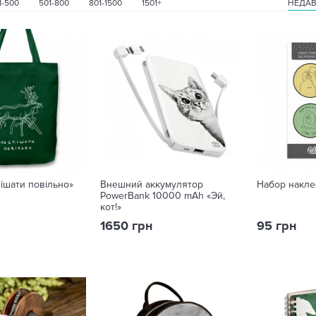
1-500
501-800
801-1500
1501+
НЕДА
iшати повiльно»
Внешний аккумулятор
Набор накле
PowerBank 10000 mAh «Эй,
кот!»
1650 грн
95 грн