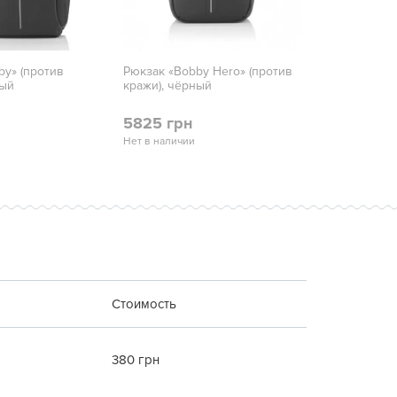
by» (против
Рюкзак «Bobby Hero» (против
ный
кражи), чёрный
5825 грн
Нет в наличии
Стоимость
380 грн