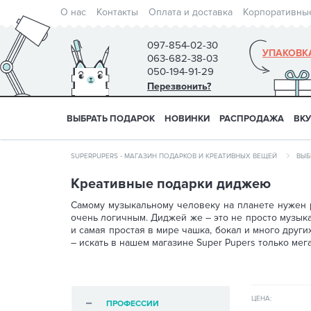
О нас
Контакты
Оплата и доставка
Корпоративны
097-854-02-30
УПАКОВК
063-682-38-03
050-194-91-29
Перезвонить?
ВЫБРАТЬ ПОДАРОК
НОВИНКИ
РАСПРОДАЖА
ВК
SUPERPUPERS - МАГАЗИН ПОДАРКОВ И КРЕАТИВНЫХ ВЕЩЕЙ
ВЫБ
Креативные подарки диджею
Самому музыкальному человеку на планете нужен р
очень логичным. Диджей же – это не просто музыка
и самая простая в мире чашка, бокал и много друг
– искать в нашем магазине Super Pupers только ме
ЦЕНА:
ПРОФЕССИИ