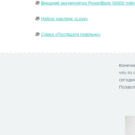
🎁
Внешний аккумулятор PowerBank 10000 mAh «
🎁
Набор наклеек «Love»
🎁
Сумка «Поспiшати повiльно»
Конечно
что-то 
сегодн
Позвол