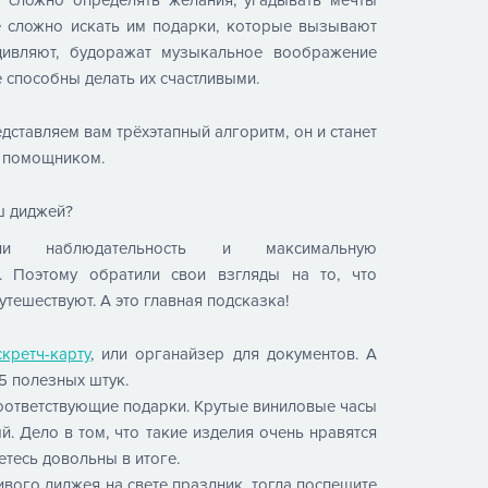
е сложно искать им подарки, которые вызывают
дивляют, будоражат музыкальное воображение
 способны делать их счастливыми.
дставляем вам трёхэтапный алгоритм, он и станет
 помощником.
ш диджей?
и наблюдательность и максимальную
ь. Поэтому обратили свои взгляды на то, что
тешествуют. А это главная подсказка!
скретч-карту
, или органайзер для документов. А
 5 полезных штук.
соответствующие подарки. Крутые виниловые часы
. Дело в том, что такие изделия очень нравятся
нетесь довольны в итоге.
ивого диджея на свете праздник, тогда поспешите