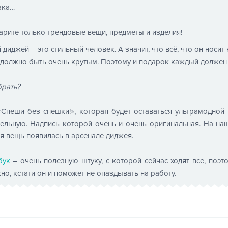
зка…
арите только трендовые вещи, предметы и изделия!
диджей – это стильный человек. А значит, что всё, что он носит н
о должно быть очень крутым. Поэтому и подарок каждый должен
брать?
«Спеши без спешки!», которая будет оставаться ультрамодной 
ельную. Надпись которой очень и очень оригинальная. На наш 
я вещь появилась в арсенале диджея.
бук
– очень полезную штуку, с которой сейчас ходят все, поэ
о, кстати он и поможет не опаздывать на работу.