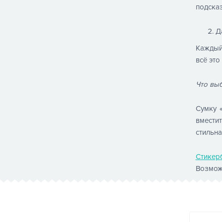
подска
Д
Каждый 
всё эт
Что вы
Сумку 
вместит
стильна
Стикер
Возможн