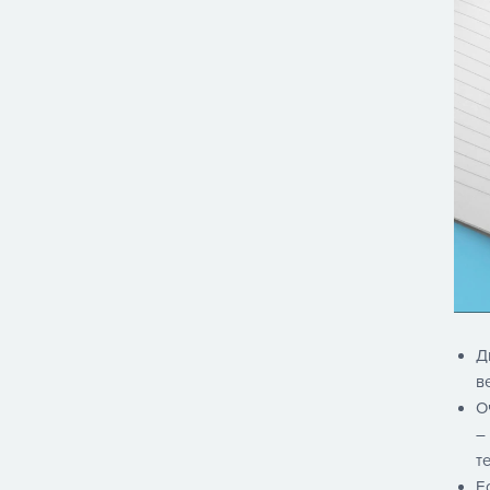
Д
в
О
–
т
Е