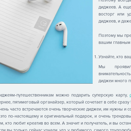
диджеев. А ещ
восторг или у
диджеев, и даже
Поэтому мы пре
вашим главным
Узнайте, кто ва
Мы проявил
внимательност
диджеи много пу
иджеям-путешественникам можно подарить суперскую карту,
ернее, пятимеговый органайзер, который сочетает в себе сразу
чень часто встречаются очень творческие диджеи, им нужны и 
 это по-настоящему и оригинальный подарок, и очень трендовый
ем, кто любит креатив во всем. А значит и получатель, и вы оста
сли вы только сейчас узнали, что у любимого, самого трудолюб