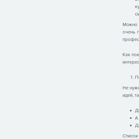
к
с
Можно 
очень 
профес
Как пок
интерес
П
Не нужн
идей, т
Д
А
Д
Список