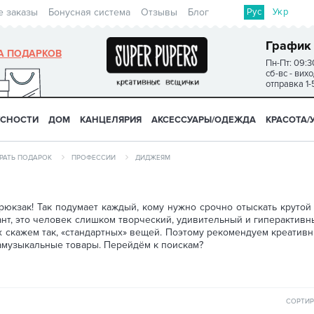
Рус
Укр
е заказы
Бонусная система
Отзывы
Блог
График
А ПОДАРКОВ
Пн-Пт: 09:3
сб-вс - вих
отправка 1-
УСНОСТИ
ДОМ
КАНЦЕЛЯРИЯ
АКСЕССУАРЫ/ОДЕЖДА
КРАСОТА/
РАТЬ ПОДАРОК
ПРОФЕССИИ
ДИДЖЕЯМ
юкзак! Так подумает каждый, кому нужно срочно отыскать круто
нт, это человек слишком творческий, удивительный и гиперактивны
их скажем так, «стандартных» вещей. Поэтому рекомендуем креати
гамузыкальные товары. Перейдём к поискам?
СОРТИР