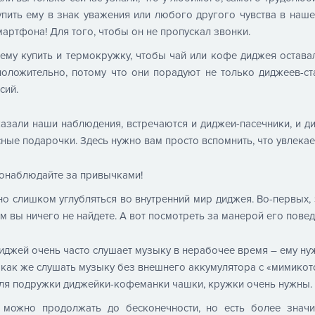
упить ему в знак уважения или любого другого чувства в наше
мартфона! Для того, чтобы он не пропускал звонки.
ему купить и термокружку, чтобы чай или кофе диджея оставал
положительно, потому что они порадуют не только диджеев-ст
сий.
азали наши наблюдения, встречаются и диджеи-пасечники, и д
ные подарочки. Здесь нужно вам просто вспомнить, что увлека
онаблюдайте за привычками!
о слишком углубляться во внутренний мир диджея. Во-первых, 
ам вы ничего не найдете. А вот посмотреть за манерой его пове
иджей очень часто слушает музыку в нерабочее время – ему ну
 как же слушать музыку без внешнего аккумулятора с «мимикото
ля подружки диджейки-кофеманки чашки, кружки очень нужны.
 можно продолжать до бесконечности, но есть более знач