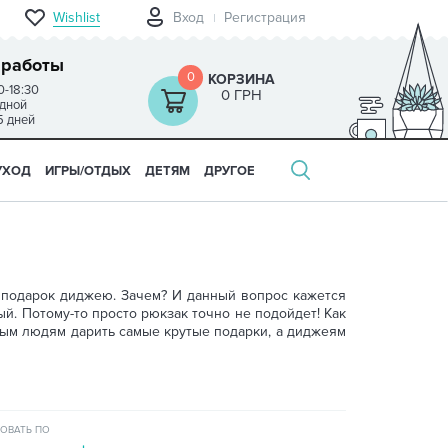
Wishlist
Вход
Регистрация
 работы
0
КОРЗИНА
0-18:30
0 ГРН
одной
5 дней
УХОД
ИГРЫ/ОТДЫХ
ДЕТЯМ
ДРУГОЕ
й подарок диджею. Зачем? И данный вопрос кажется
й. Потому-то просто рюкзак точно не подойдет! Как
вным людям дарить самые крутые подарки, а диджеям
ОВАТЬ ПО