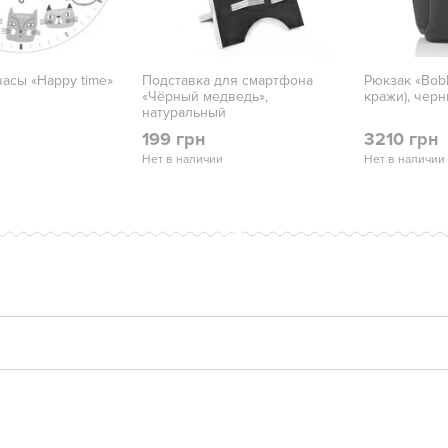
асы «Happy time»
Подставка для смартфона
Рюкзак «Bob
«Чёрный медведь»,
кражи), чер
натуральный
199 грн
3210 грн
Нет в наличии
Нет в наличии