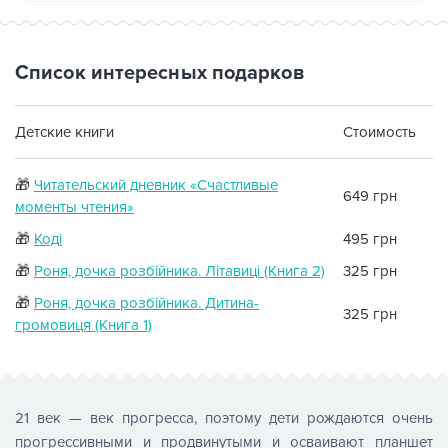
Список интересных подарков
Детские книги
Стоимость
🎁
Читательский дневник «Счастливые
649 грн
моменты чтения»
🎁
Коді
495 грн
🎁
Роня, дочка розбійника. Літавиці (Книга 2)
325 грн
🎁
Роня, дочка розбійника. Дитина-
325 грн
громовиця (Книга 1)
21 век — век прогресса, поэтому дети рождаются очень
прогрессивными и продвинутыми и осваивают планшет