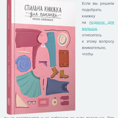
Если вы решили
подобрать
книжку
на
подарок для
малыша
,
отнеситесь
к этому вопросу
внимательно,
чтобы
он не расстроился и не забросил ее куда подальше. Для