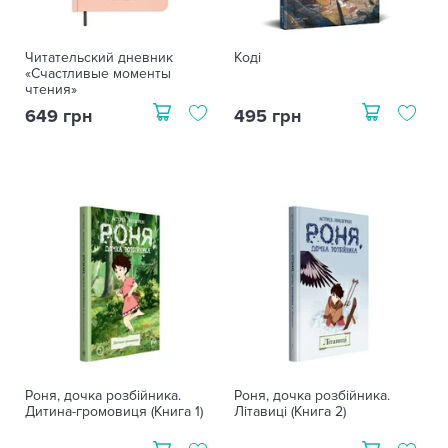
Читательский дневник
Коді
«Счастливые моменты
чтения»
649 грн
495 грн
Роня, дочка розбійника.
Роня, дочка розбійника.
Дитина-громовиця (Книга 1)
Літавиці (Книга 2)