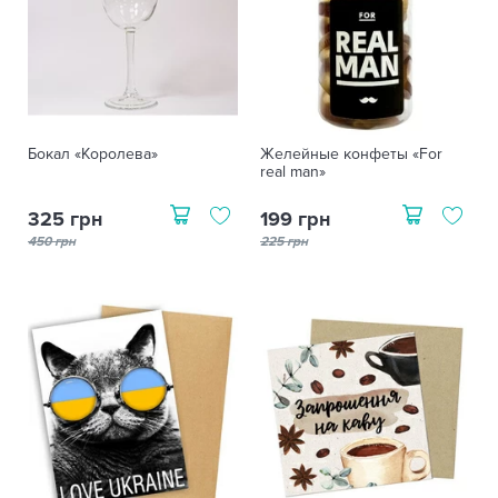
Бокал «Королева»
Желейные конфеты «For
real man»
325 грн
199 грн
450 грн
225 грн