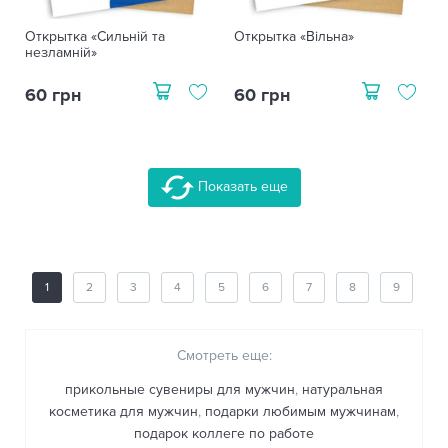
Открытка «Сильній та
Открытка «Вільна»
незламній»
60 грн
60 грн
Показать еще
1
2
3
4
5
6
7
8
9
Смотреть еще:
прикольные сувениры для мужчин
,
натуральная
косметика для мужчин
,
подарки любимым мужчинам
,
подарок коллеге по работе