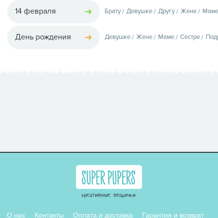
14 февраля
Брату
Девушке
Другу
Жене
Мам
День рождения
Девушке
Жене
Маме
Сестре
Под
О нас
Контакты
Оплата и доставка
Гарантия и возврат