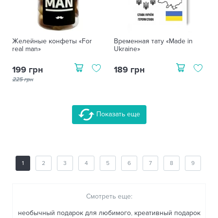
Желейные конфеты «For
Временная тату «Made in
real man»
Ukraine»
199 грн
189 грн
225 грн
Показать еще
1
2
3
4
5
6
7
8
9
Смотреть еще:
необычный подарок для любимого
,
креативный подарок