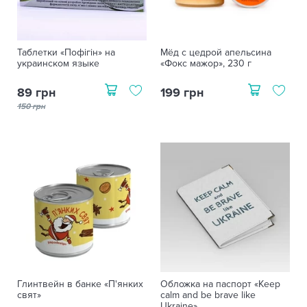
Таблетки «Пофігін» на
Мёд с цедрой апельсина
украинском языке
«Фокс мажор», 230 г
89 грн
199 грн
150 грн
Глинтвейн в банке «П'янких
Обложка на паспорт «Keep
свят»
calm and be brave like
Ukraine»