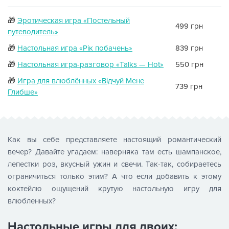
🎁
Эротическая игра «Постельный
499 грн
путеводитель»
🎁
Настольная игра «Рік побачень»
839 грн
🎁
Настольная игра-разговор «Talks — Hot»
550 грн
🎁
Игра для влюблённых «Відчуй Мене
739 грн
Глибше»
Как вы себе представляете настоящий романтический
вечер? Давайте угадаем: наверняка там есть шампанское,
лепестки роз, вкусный ужин и свечи. Так-так, собираетесь
ограничиться только этим? А что если добавить к этому
коктейлю ощущений крутую настольную игру для
влюбленных?
Настольные игры для двоих: