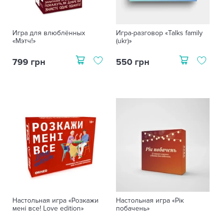
Игра для влюблённых
Игра-разговор «Talks family
«Мэтч!»
(ukr)»
799 грн
550 грн
Настольная игра «Розкажи
Настольная игра «Рік
мені все! Love edition»
побачень»