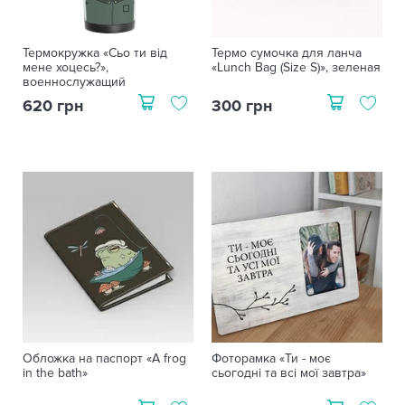
Термокружка «Сьо ти від
Термо сумочка для ланча
мене хоцесь?»,
«Lunch Bag (Size S)», зеленая
военнослужащий
620 грн
300 грн
Обложка на паспорт «A frog
Фоторамка «Ти - моє
in the bath»
сьогодні та всі мої завтра»