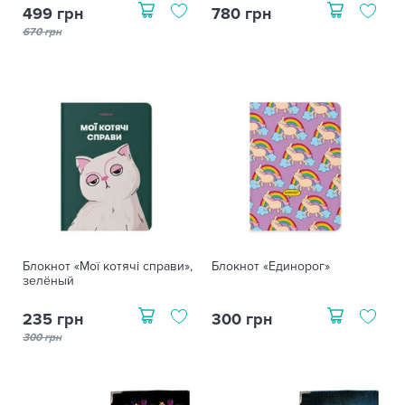
499 грн
780 грн
670 грн
Блокнот «Мої котячі справи»,
Блокнот «Единорог»
зелёный
235 грн
300 грн
300 грн