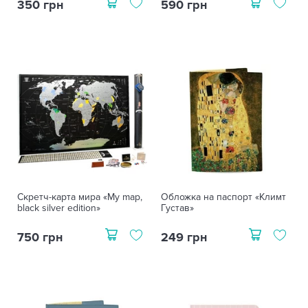
350 грн
590 грн
Скретч-карта мира «My map,
Обложка на паспорт «Климт
black silver edition»
Густав»
750 грн
249 грн