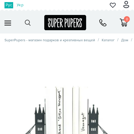
Рус
Укр
0
SuperPupers - магазин подарков и креативных вещей
Каталог
Дом