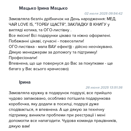
Мацько Ірина Мацько
02 июля 2025 09:54:42
Замовляла безліч дрібничок на День народження: МЕД,
ЧАЙ LOVE IS, "ТОРБУ ЩАСТЯ", ЗАКЛАДКУ В КНИГУ у
вигляді котика, та ОГО-листівку .
Все якісне! Всі подарунки цікаво та ніжно оформлені.
Побажанні цікаві, сучасні - повеселили!
ОГО-листівка - мала ВАУ ефект))) - дійсно неочікувано.
Дякую менеджерам за допомогу та підтримку!
Професіонали!
Впевнена, що ще повернуся до Вас за покупками - ще
батаго у Вас всього крачисово)
Ірина
26 июня 2025 13:51:36
Замовляла кружку в подарунок подрузі, все прийшло
чудово запаковано, особливо потішила подарункова
коробочка, яку додали в посилці, подрузі дуже
сподівається, я впевнена. А ще дякую за технічну
підтримку, виникли проблеми при реєстрації і мені
допомогли все налагодити. Чудова команда працівників,
дякую вам!