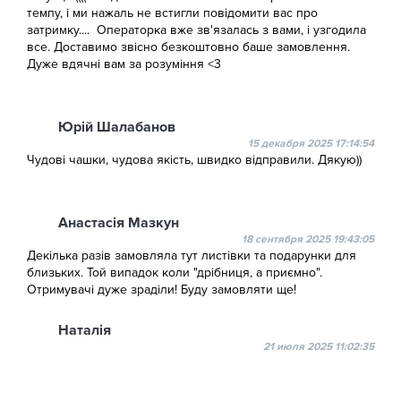
темпу, і ми нажаль не встигли повідомити вас про
затримку.... Операторка вже зв'язалась з вами, і узгодила
все. Доставимо звісно безкоштовно баше замовлення.
Дуже вдячні вам за розуміння <3
Юрій Шалабанов
15 декабря 2025 17:14:54
Чудові чашки, чудова якість, швидко відправили. Дякую))
Анастасія Мазкун
18 сентября 2025 19:43:05
Декілька разів замовляла тут листівки та подарунки для
близьких. Той випадок коли "дрібниця, а приємно".
Отримувачі дуже зраділи! Буду замовляти ще!
Наталія
21 июля 2025 11:02:35