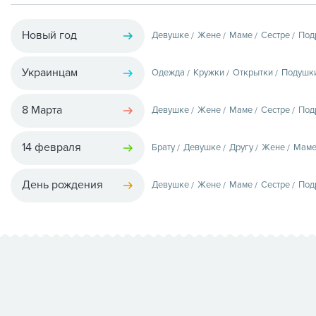
Новый год
Девушке
Жене
Маме
Сестре
Под
Украинцам
Одежда
Кружки
Открытки
Подушк
8 Марта
Девушке
Жене
Маме
Сестре
Под
14 февраля
Брату
Девушке
Другу
Жене
Мам
День рождения
Девушке
Жене
Маме
Сестре
Под