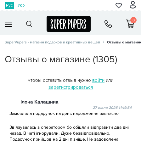
Рус
Укр
0
SuperPupers - магазин подарков и креативных вещей
Отзывы о магазин
Отзывы о магазине (1305)
Чтобы оставить отзыв нужно
войти
или
зарегистрироваться
Ілона Калашник
27 июля 2026 11:19:34
Замовляла подарунок на день народження завчасно
Звʼязувалась з оператором бо обіцяли відправити два дні
назад. В чаті ігнорували. Дуже безвідповідально.
Подарунок прийшов на 2 дні пізніше. Не задоволена