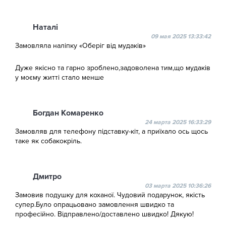
Наталі
09 мая 2025 13:33:42
Замовляла наліпку «Оберіг від мудаків»
Дуже якісно та гарно зроблено,задоволена тим,що мудаків
у моєму житті стало менше
Богдан Комаренко
24 марта 2025 16:33:29
Замовляв для телефону підставку-кіт, а приїхало ось щось
таке як собакокріль.
Дмитро
03 марта 2025 10:36:26
Замовив подушку для коханої. Чудовий подарунок, якість
супер.Було опрацьовано замовлення швидко та
професійно. Відправлено/доставлено швидко! Дякую!