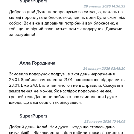
SuperPupers
29 апреля 2026 14:36:33
Доброго дня! Дуже перепрошуємо за ситуацію, нажаль на
складі переплутали блокнотики, так як вони були схожі між
собою! Вам вже відправили потрібний вам блокнотик, а
той, що не вірний залишиться вам як подарунок! Дякуємо
за розуміння!
Алла Городнича
24 января 2026 02:48:20
Замовила подарунок подрузі, в якої день народження
25.01. Зробила замовлення 21.01, написали що відправлять
23.01. Вже 24.01, але так нічого і не відправили. Скасувати
замовлення не можна. Як наслідок подарунка немає,
грошей теж. Давно не робила в вас замовлення і дуже
шкода, що ваш сервіс так зіпсувався.
SuperPupers
28 января 2026 10:14:05
Добрий день, Алла! Нам дуже шкода що сталась дана
ситуація(((( Відключення світла вибили трохи зі звичного