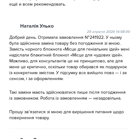
ещё и всем рекомендовать.
Наталія Улько
25 апреля 2026 14:58:00
Добрий день. Отримала замовлення №241922. У ньому
була здійснена заміна товару без погодження зі мною.
Замість чорного блокнота «Місце для геніальних ідей» мені
надіслали блакитний блокнот «Місце для чудових ідей».
Можливо, для консультантів це не принципово, але для
мене це критично, оскільки товар обирався як подарунок
із конкретним змістом. У підсумку все вийшло повз — і за
сенсом, і за оформленням.
Такі заміни мають здійснюватися лише після погодження
із замовником. Робота із замовленням — незадовільна.
Прошу зв’язатися зі мною для вирішення питання щодо
повернення товару.