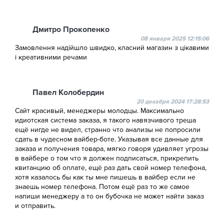
Дмитро Прокопенко
08 января 2025 12:15:06
Замовлення надійшло швидко, класний магазин з цікавими
і креативними речами
Павел Колобердин
20 декабря 2024 17:28:53
Сайт красивый, менеджеры молодцы. Максимально
идиотская система заказа, я такого навязчивого треша
ещё нигде не видел, странно что анализы не попросили
сдать в чудесном вайбер-боте. Указывая все данные для
заказа и получения товара, мягко говоря удивляет угрозы
в вайбере о том что я должен подписаться, прикрепить
квитанцию об оплате, ещё раз дать свой номер телефона,
хотя казалось бы как ты мне пишешь в вайбер если не
знаешь номер телефона. Потом ещё раз то же самое
напиши менеджеру а то он бубочка не может найти заказ
и отправить.