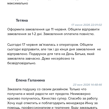
максимально
Тетяна
17 июня 2026 22:01:02
Оформила замовлення ще 11 червня. Обіцяли відправити
замовлення за 1-2 дні. Замовлення оплатила повністю.
Сьогодні 17 червня звʼязалась з оператором. Обіцяли
сьогодні відправити, але так і до кінця дня замовлення не
відправлено. Подарунок для тата на День Батька, який
замовляла завчасно. Дуже несерйозно та
безвідповідально.
Елена Галанина
23 мая 2026 14:48:46
Заказала подушку со своим дизайном. Только что
получила и моей радости нет предела. Неимоверно
красиво получилось. Качество супер. Спасибо за работу.
Хочу ещё отметить и поблагодарить менеджера Инну за
помощь, профессионализм и терпение. Буду заказывать