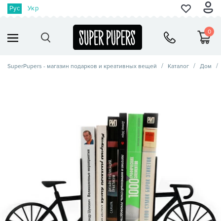
Рус
Укр
0
SuperPupers - магазин подарков и креативных вещей
Каталог
Дом