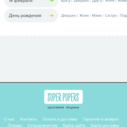
14 февраля
Брату
Девушке
Другу
Жене
Мам
День рождения
Девушке
Жене
Маме
Сестре
Под
О нас
Контакты
Оплата и доставка
Гарантия и возврат
Отзывы
Сотрудничество
Карта сайта
Карта доставки