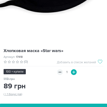
Хлопковая маска «Star wars»
Артикул:
17418
(0)
Добавить в список желаний
100 + купили
149 грн
89 грн
( + 1 бонус (ов)