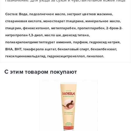
Назначение: Для ухода за сухой и чувствительной кожей лица
Состав: Вода, подсолнечное масло, экстракт цветков жасмина,
стеариновая кислота, моностеарат глицерина, минеральное масло,
глицерин, феноксиэтанол, метилпарабен, пропилпарабен, 2-бром-2-
нитропропан-1,3-диол, масло ши, диоксид титана,
полиакрилоилдиметилтаурат аммония, парфюм, гидроксид натрия,
BHA, BHT, токоферола ацетат, бензиловый спирт, бензилбензоат,
гексилциннамальдегид, гидроксицитронеллол, линалоол.
С этим товаром покупают