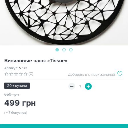
Виниловые часы «Tissue»
Артикул:
V 172
(0)
Добавить в список желаний
20 + купили
650 грн
499 грн
( + 7 бонус (ов)