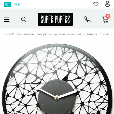
Рус
Укр
0
SuperPupers - магазин подарков и креативных вещей
Каталог
Дом