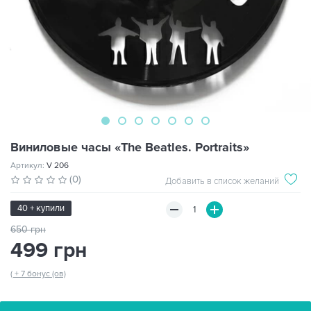
Виниловые часы «The Beatles. Portraits»
Артикул:
V 206
(0)
Добавить в список желаний
40 + купили
650 грн
499 грн
( + 7 бонус (ов)