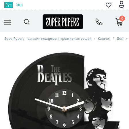
Рус
Укр
0
SuperPupers - магазин подарков и креативных вещей
Каталог
Дом