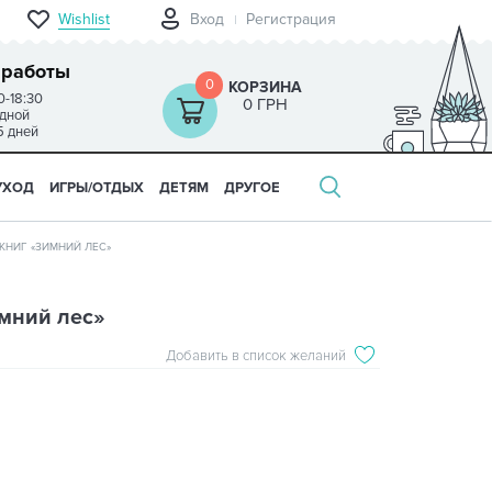
Wishlist
Вход
Регистрация
 работы
0
КОРЗИНА
0-18:30
0 ГРН
одной
5 дней
УХОД
ИГРЫ/ОТДЫХ
ДЕТЯМ
ДРУГОЕ
КНИГ «ЗИМНИЙ ЛЕС»
мний лес»
Добавить в список желаний