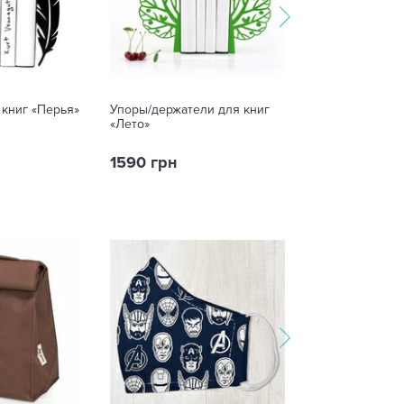
 книг «Перья»
Упоры/держатели для книг
Держатель для
«Лето»
«Кленовый лис
1590 грн
890 грн