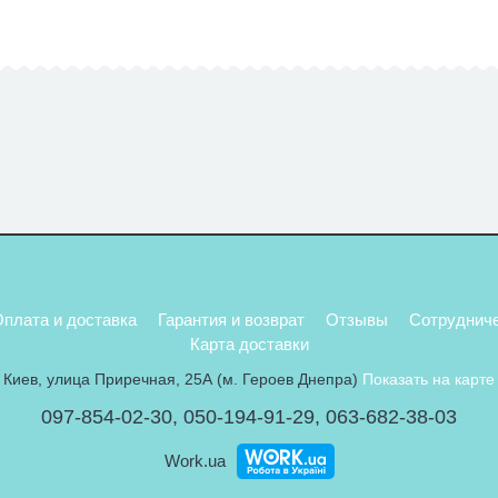
плата и доставка
Гарантия и возврат
Отзывы
Сотруднич
Карта доставки
Киев, улица Приречная, 25А (м. Героев Днепра)
Показать на карте
097-854-02-30
,
050-194-91-29
,
063-682-38-03
Work.ua