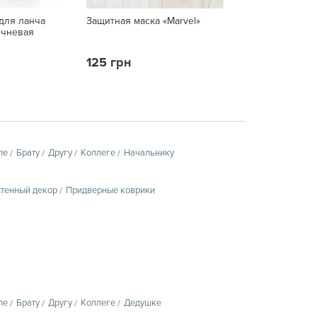
для ланча
Защитная маска «Marvel»
Защитная маска
ичневая
125 грн
125 грн
пе
Брату
Другу
Коллеге
Начальнику
тенный декор
Придверные коврики
пе
Брату
Другу
Коллеге
Дедушке