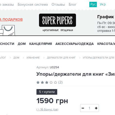
Рус
Укр
е заказы
Бонусная система
Отзывы
Блог
График
А ПОДАРКОВ
Пн-Пт: 09:3
сб-вс - вих
отправка 1-
УСНОСТИ
ДОМ
КАНЦЕЛЯРИЯ
АКСЕССУАРЫ/ОДЕЖДА
КРАСОТА/
АЛОГ
ДОМ
ХРАНЕНИЕ
ДЕРЖАТЕЛИ ДЛЯ КНИГ
УПОРЫ/ДЕРЖАТЕЛИ ДЛЯ 
Артикул:
U0254
Упоры/держатели для книг «Зи
(2)
5 + купили
1590 грн
( + 16 бонус (ов)