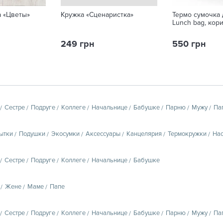
а «Цветы»
Кружка «Сценаристка»
Термо сумочка 
Lunch bag, кор
249 грн
550 грн
Сестре
Подруге
Коллеге
Начальнице
Бабушке
Парню
Мужу
Па
ытки
Подушки
Экосумки
Аксессуары
Канцелярия
Термокружки
Нас
Сестре
Подруге
Коллеге
Начальнице
Бабушке
Жене
Маме
Папе
Сестре
Подруге
Коллеге
Начальнице
Бабушке
Парню
Мужу
Па