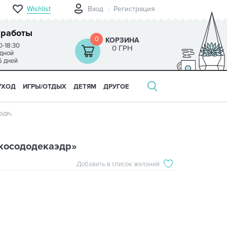
Wishlist
Вход
Регистрация
 работы
0
КОРЗИНА
0-18:30
0 ГРН
одной
5 дней
УХОД
ИГРЫ/ОТДЫХ
ДЕТЯМ
ДРУГОЕ
ЭДР»
косододекаэдр»
Добавить в список желаний