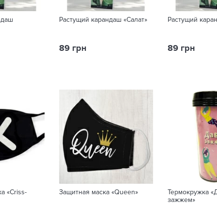
ндаш
Растущий карандаш «Салат»
Растущий кара
89 грн
89 грн
а «Criss-
Защитная маска «Queen»
Термокружка «
зажжем»