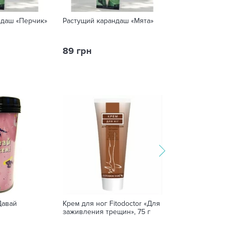
ндаш «Перчик»
Растущий карандаш «Мята»
Экокуб Перчик
89 грн
599 грн
Давай
Крем для ног Fitodoctor «Для
Защитная маска
заживления трещин», 75 г