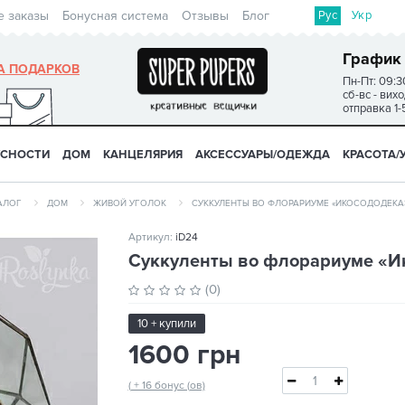
Рус
Укр
е заказы
Бонусная система
Отзывы
Блог
График
А ПОДАРКОВ
Пн-Пт: 09:3
сб-вс - вих
отправка 1-
УСНОСТИ
ДОМ
КАНЦЕЛЯРИЯ
АКСЕССУАРЫ/ОДЕЖДА
КРАСОТА/
АЛОГ
ДОМ
ЖИВОЙ УГОЛОК
СУККУЛЕНТЫ ВО ФЛОРАРИУМЕ «ИКОСОДОДЕКА
Артикул:
iD24
Суккуленты во флорариуме «И
(0)
10 + купили
1600 грн
( + 16 бонус (ов)