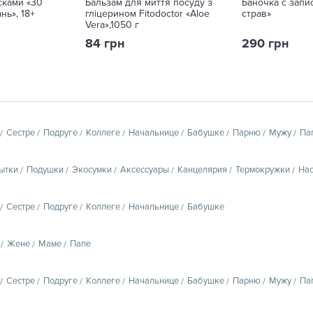
сками «30
Бальзам для миття посуду з
Баночка с запи
нь», 18+
гліцерином Fitodoctor «Aloe
страв»
Vera»,1050 г
84 грн
290 грн
Сестре
Подруге
Коллеге
Начальнице
Бабушке
Парню
Мужу
Па
ытки
Подушки
Экосумки
Аксессуары
Канцелярия
Термокружки
Нас
Сестре
Подруге
Коллеге
Начальнице
Бабушке
Жене
Маме
Папе
Сестре
Подруге
Коллеге
Начальнице
Бабушке
Парню
Мужу
Па