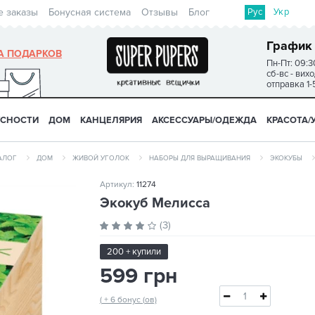
Рус
Укр
е заказы
Бонусная система
Отзывы
Блог
График
А ПОДАРКОВ
Пн-Пт: 09:3
сб-вс - вих
отправка 1-
УСНОСТИ
ДОМ
КАНЦЕЛЯРИЯ
АКСЕССУАРЫ/ОДЕЖДА
КРАСОТА/
АЛОГ
ДОМ
ЖИВОЙ УГОЛОК
НАБОРЫ ДЛЯ ВЫРАЩИВАНИЯ
ЭКОКУБЫ
Артикул:
11274
Экокуб Мелисса
(3)
200 + купили
599 грн
( + 6 бонус (ов)