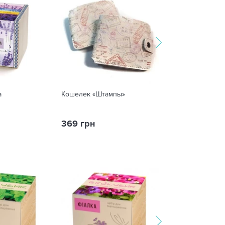
а
Кошелек «Штампы»
Экокуб Базили
369 грн
599 грн