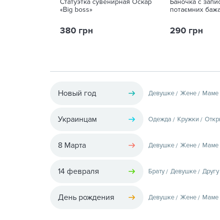
Статуэтка сувенирная Оскар
Баночка с запи
«Big boss»
потаємних бажа
380 грн
290 грн
Новый год
Девушке
Жене
Маме
Украинцам
Одежда
Кружки
Откр
8 Марта
Девушке
Жене
Маме
14 февраля
Брату
Девушке
Другу
День рождения
Девушке
Жене
Маме