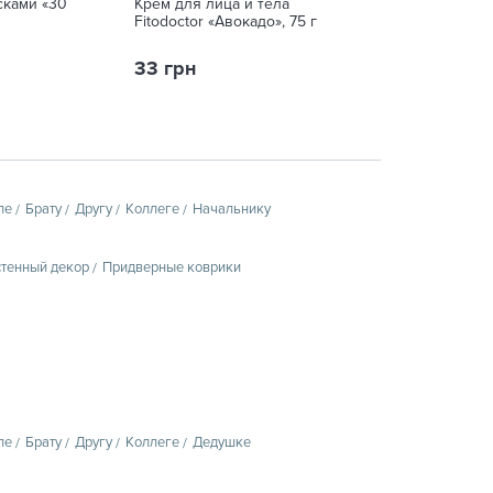
сками «30
Крем для лица и тела
Защитная маска
Fitodoctor «Авокадо», 75 г
для кави»
33 грн
125 грн
пе
Брату
Другу
Коллеге
Начальнику
тенный декор
Придверные коврики
пе
Брату
Другу
Коллеге
Дедушке