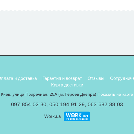
плата и доставка
Гарантия и возврат
Отзывы
Сотруднич
Карта доставки
Киев, улица Приречная, 25А (м. Героев Днепра)
Показать на карте
097-854-02-30
,
050-194-91-29
,
063-682-38-03
Work.ua