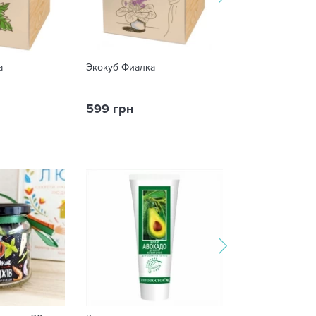
а
Экокуб Фиалка
Экокуб Ёлка н
599 грн
599 грн