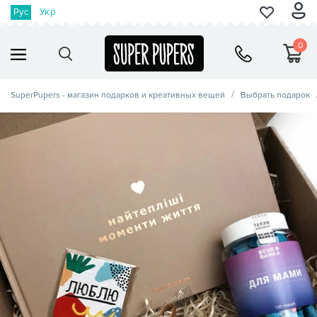
Рус
Укр
0
SuperPupers - магазин подарков и креативных вещей
Выбрать подарок