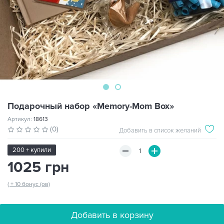
Подарочный набор «Memory-Mom Box»
Артикул:
18613
(0)
Добавить в список желаний
200 + купили
1025 грн
( + 10 бонус (ов)
Добавить в корзину