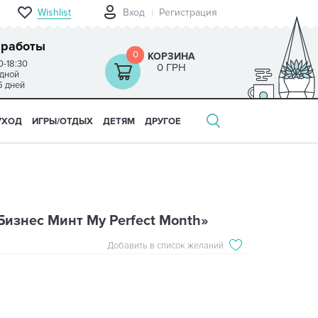
Wishlist
Вход
Регистрация
 работы
0
КОРЗИНА
0-18:30
0 ГРН
одной
5 дней
УХОД
ИГРЫ/ОТДЫХ
ДЕТЯМ
ДРУГОЕ
изнес Mинт My Perfect Month»
Добавить в список желаний