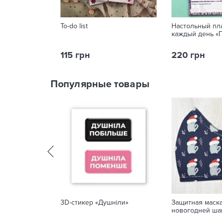
To-do list
Настольный пл
каждый день «
115 грн
220 грн
Популярные товары
3D-стикер «Душніли»
Защитная маска
новогодней ша