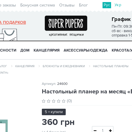
Рус
Укр
е заказы
Бонусная система
Отзывы
Блог
График
А ПОДАРКОВ
Пн-Пт: 09:3
сб-вс - вих
отправка 1-
УСНОСТИ
ДОМ
КАНЦЕЛЯРИЯ
АКСЕССУАРЫ/ОДЕЖДА
КРАСОТА/
АЛОГ
КАНЦЕЛЯРИЯ
БЛОКНОТЫ И ЕЖЕДНЕВНИКИ
НАСТОЛЬНЫЕ ПЛАНЕРЫ
ONTH»
Артикул:
24600
Настольный планер на месяц «Б
(0)
5 + купили
360 грн