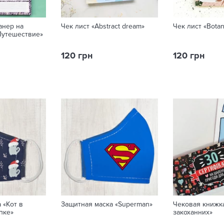
анер на
Чек лист «Abstract dream»
Чек лист «Botan
Путешествие»
120 грн
120 грн
 «Кот в
Защитная маска «Superman»
Чековая книжк
пке»
закоханних»