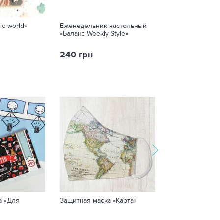
ic world»
Еженедельник настольный
Чек лист «Summ
«Баланс Weekly Style»
240 грн
120 грн
а «Для
Защитная маска «Карта»
Крем для лица 
Fitodoctor «Жас
зволожуючий дл