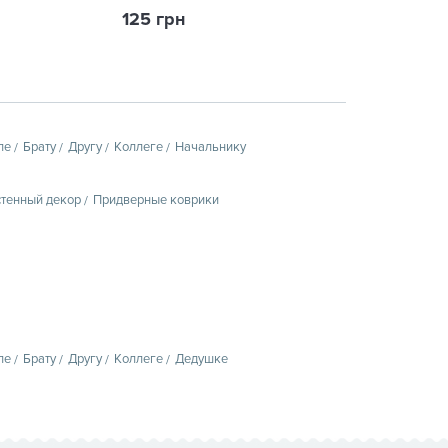
чутливої шкіри,
125 грн
35 грн
пе
Брату
Другу
Коллеге
Начальнику
тенный декор
Придверные коврики
пе
Брату
Другу
Коллеге
Дедушке