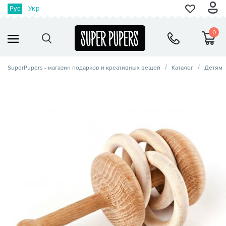
Рус
Укр
0
SuperPupers - магазин подарков и креативных вещей
Каталог
Детям