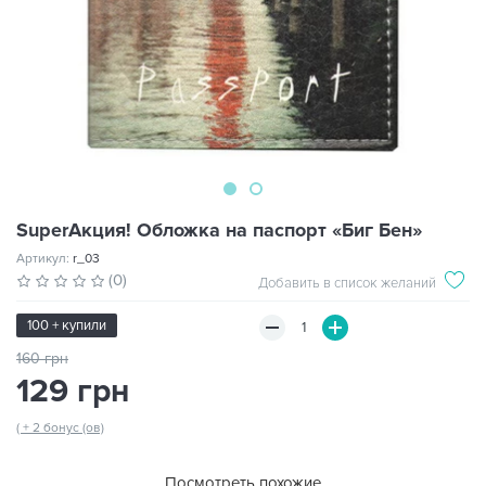
SuperАкция! Обложка на паспорт «Биг Бен»
Артикул:
r_03
(0)
Добавить в список желаний
100 + купили
160 грн
129 грн
( + 2 бонус (ов)
Посмотреть похожие