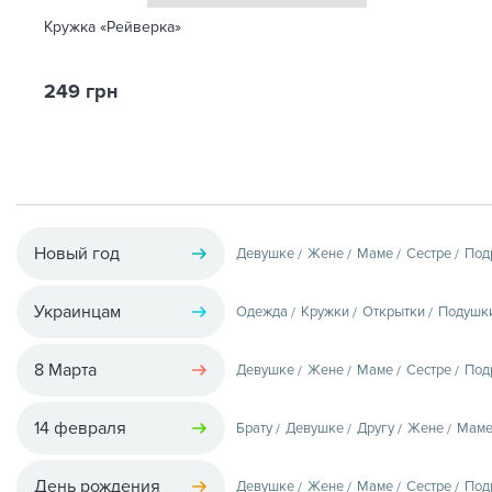
Кружка «Рейверка»
249 грн
Новый год
Девушке
Жене
Маме
Сестре
Под
Украинцам
Одежда
Кружки
Открытки
Подушк
8 Марта
Девушке
Жене
Маме
Сестре
Под
14 февраля
Брату
Девушке
Другу
Жене
Мам
День рождения
Девушке
Жене
Маме
Сестре
Под