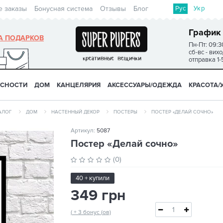
Рус
Укр
е заказы
Бонусная система
Отзывы
Блог
График
А ПОДАРКОВ
Пн-Пт: 09:3
сб-вс - вих
отправка 1-
УСНОСТИ
ДОМ
КАНЦЕЛЯРИЯ
АКСЕССУАРЫ/ОДЕЖДА
КРАСОТА/
АЛОГ
ДОМ
НАСТЕННЫЙ ДЕКОР
ПОСТЕРЫ
ПОСТЕР «ДЕЛАЙ СОЧНО»
Артикул:
5087
Постер «Делай сочно»
(0)
40 + купили
349 грн
( + 3 бонус (ов)