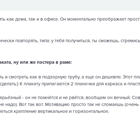
 как дома, так и в офисе. Он моментально преображает простр
чески повторять, типа: у тебя получиться, ты сможешь, стремись
ката, ну или же постера в раме:
ь и смотреть как в подзорную трубу, а еще он дешевле. Этот пл
 сделать:) К плакату прилагаются 2 планочки для каркаса и плас
рьёзный - он не помнётся и не рвётся, вообщем он вечный. Сов
е надо). Вот так вот. Мотивацию просто так не сломаешь (очень
меться крепление вертикальное и горизонтальное.