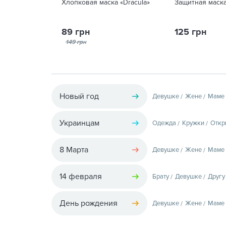
Хлопковая маска «Dracula»
Защитная маска
89 грн
125 грн
149 грн
Новый год
Девушке
Жене
Маме
Украинцам
Одежда
Кружки
Откр
8 Марта
Девушке
Жене
Маме
14 февраля
Брату
Девушке
Другу
День рождения
Девушке
Жене
Маме