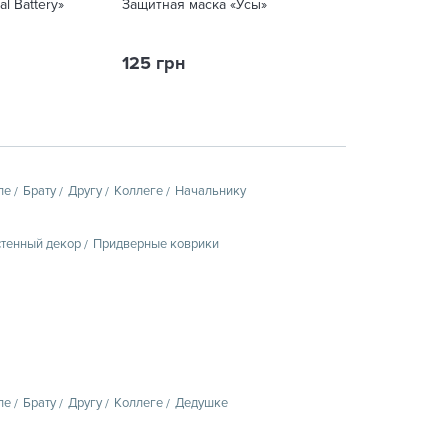
al Battery»
Защитная маска «Усы»
Защитная маска 
125 грн
125 грн
пе
Брату
Другу
Коллеге
Начальнику
тенный декор
Придверные коврики
пе
Брату
Другу
Коллеге
Дедушке