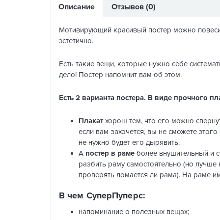
Описание
Отзывов (0)
Мотивирующий красивый постер можно повесить
эстетично.
Есть такие вещи, которые нужно себе системати
дело! Постер напомнит вам об этом.
Есть 2 варианта постера. В виде прочного пла
Плакат
хорош тем, что его можно свернут
если вам захочется, вы не сможете этого
не нужно будет его дырявить.
А
постер в раме
более внушительный и се
разбить раму самостоятельно (но лучше н
проверять ломается ли рама). На раме и
В чем СуперПуперс:
напоминание о полезных вещах;