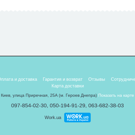
плата и доставка
Гарантия и возврат
Отзывы
Сотруднич
Карта доставки
Киев, улица Приречная, 25А (м. Героев Днепра)
Показать на карте
097-854-02-30
,
050-194-91-29
,
063-682-38-03
Work.ua