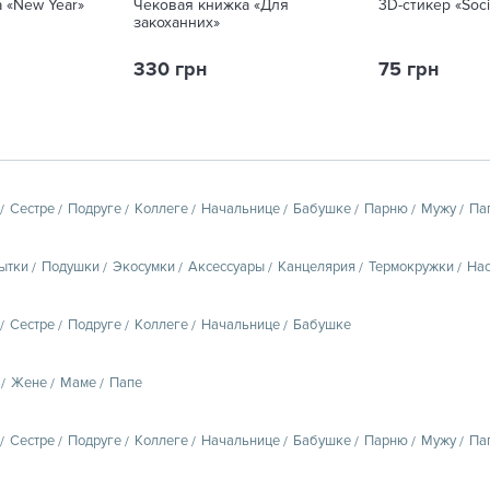
 «New Year»
Чековая книжка «Для
3D-стикер «Soci
закоханних»
330 грн
75 грн
Сестре
Подруге
Коллеге
Начальнице
Бабушке
Парню
Мужу
Па
ытки
Подушки
Экосумки
Аксессуары
Канцелярия
Термокружки
Нас
Сестре
Подруге
Коллеге
Начальнице
Бабушке
Жене
Маме
Папе
Сестре
Подруге
Коллеге
Начальнице
Бабушке
Парню
Мужу
Па