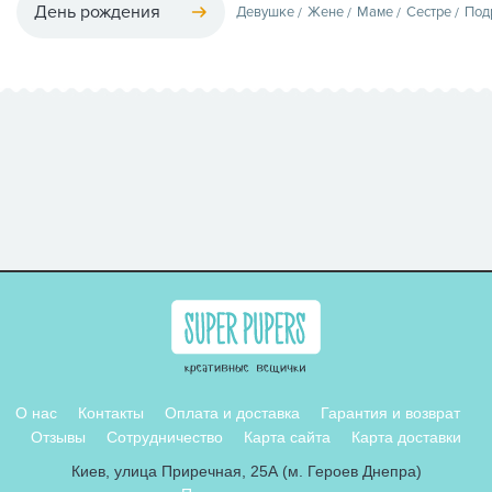
День рождения
Девушке
Жене
Маме
Сестре
Под
О нас
Контакты
Оплата и доставка
Гарантия и возврат
Отзывы
Сотрудничество
Карта сайта
Карта доставки
Киев, улица Приречная, 25А (м. Героев Днепра)