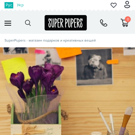
Рус
Укр
0
SuperPupers - магазин подарков и креативных вещей