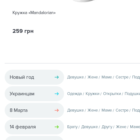
Кружка «Mandalorian»
259 грн
Новый год
Девушке
Жене
Маме
Сестре
Под
Украинцам
Одежда
Кружки
Открытки
Подушк
8 Марта
Девушке
Жене
Маме
Сестре
Под
14 февраля
Брату
Девушке
Другу
Жене
Мам