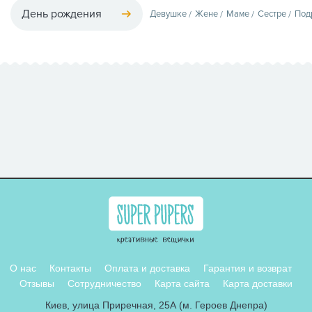
День рождения
Девушке
Жене
Маме
Сестре
Под
О нас
Контакты
Оплата и доставка
Гарантия и возврат
Отзывы
Сотрудничество
Карта сайта
Карта доставки
Киев, улица Приречная, 25А (м. Героев Днепра)