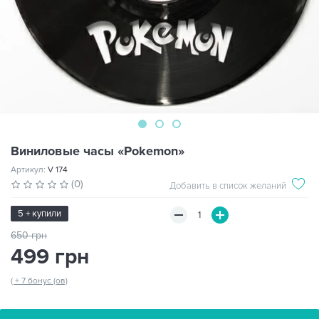
Виниловые часы «Pokemon»
Артикул:
V 174
(0)
Добавить в список желаний
5 + купили
650 грн
499 грн
( + 7 бонус (ов)