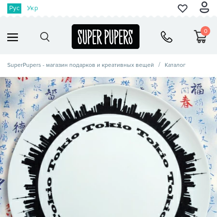
Рус
Укр
0
SuperPupers - магазин подарков и креативных вещей
Каталог