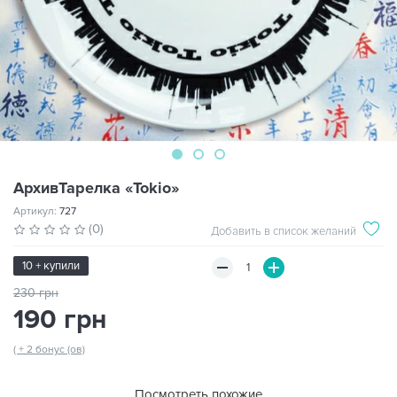
АрхивТарелка «Tokio»
Артикул:
727
(0)
Добавить в список желаний
10 + купили
230 грн
190 грн
( + 2 бонус (ов)
Посмотреть похожие