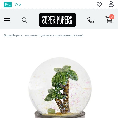
Рус
Укр
0
SuperPupers - магазин подарков и креативных вещей