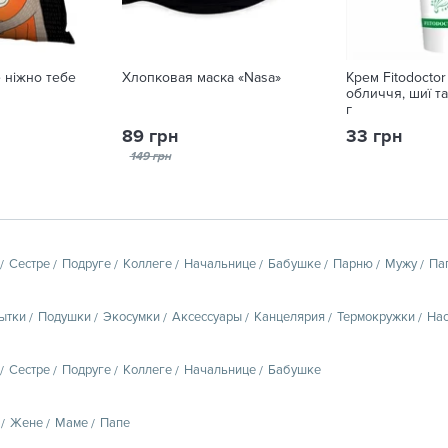
 ніжно тебе
Хлопковая маска «Nasa»
Крем Fitodoctor
обличчя, шиї та
г
89 грн
33 грн
149 грн
Сестре
Подруге
Коллеге
Начальнице
Бабушке
Парню
Мужу
Па
ытки
Подушки
Экосумки
Аксессуары
Канцелярия
Термокружки
Нас
Сестре
Подруге
Коллеге
Начальнице
Бабушке
Жене
Маме
Папе