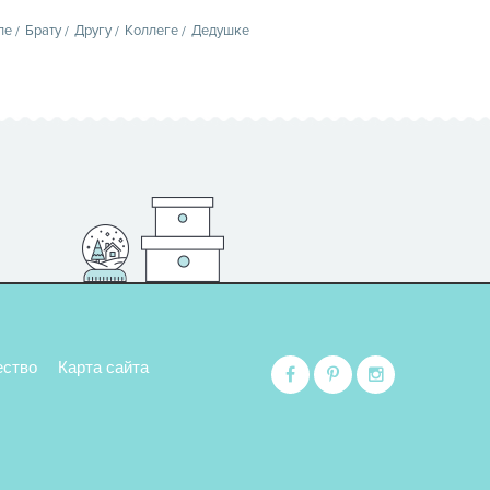
пе
Брату
Другу
Коллеге
Дедушке
ество
Карта сайта