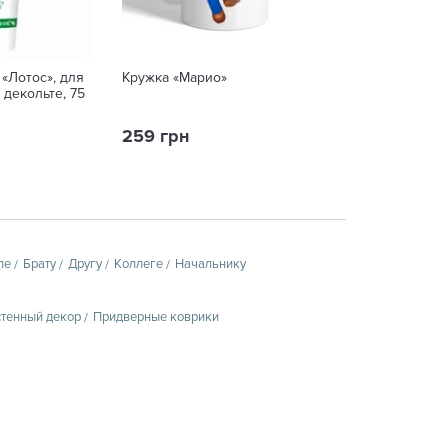
 «Лотос», для
Кружка «Марио»
Кружка «Сцена
 декольте, 75
259 грн
249 грн
пе
Брату
Другу
Коллеге
Начальнику
тенный декор
Придверные коврики