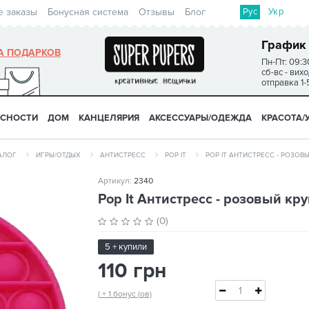
Рус
Укр
е заказы
Бонусная система
Отзывы
Блог
График
А ПОДАРКОВ
Пн-Пт: 09:3
сб-вс - вих
отправка 1-
УСНОСТИ
ДОМ
КАНЦЕЛЯРИЯ
АКСЕССУАРЫ/ОДЕЖДА
КРАСОТА/
АЛОГ
ИГРЫ/ОТДЫХ
АНТИСТРЕСС
POP IT
POP IT АНТИСТРЕСС - РОЗОВ
Артикул:
2340
Pop It Антистресс - розовый кру
(0)
5 + купили
110 грн
( + 1 бонус (ов)