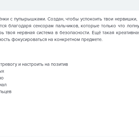
лёнки с пупырышками. Создан, чтобы успокоить твои нервишки
тся благодаря сенсорам пальчиков, которые только что лопну
ерь твоя нервная система в безопасности. Ещё такая креативн
ность фокусироваться на конкретном предмете.
тревогу и настроить на позитив
ых
но
иал
льцев