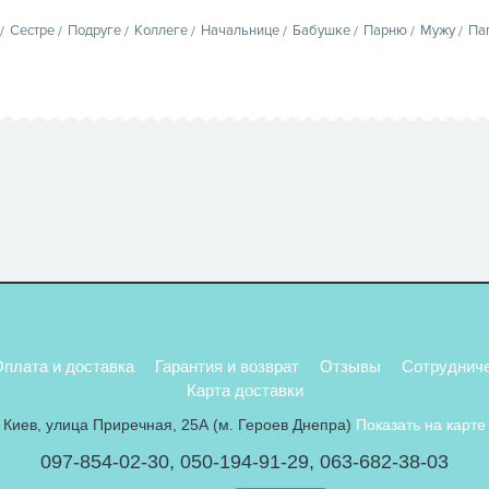
Сестре
Подруге
Коллеге
Начальнице
Бабушке
Парню
Мужу
Па
плата и доставка
Гарантия и возврат
Отзывы
Сотруднич
Карта доставки
Киев, улица Приречная, 25А (м. Героев Днепра)
Показать на карте
097-854-02-30
,
050-194-91-29
,
063-682-38-03