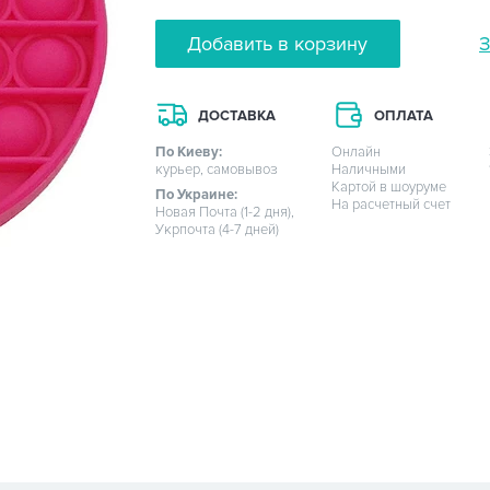
Добавить в корзину
З
ДОСТАВКА
ОПЛАТА
По Киеву:
Онлайн
курьер, самовывоз
Наличными
Картой в шоуруме
По Украине:
На расчетный счет
Новая Почта (1-2 дня),
Укрпочта (4-7 дней)