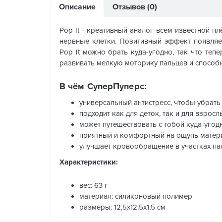
Описание
Отзывов (0)
Pop It - креативный аналог всем известной п
нервные клетки. Позитивный эффект появляе
Pop It можно брать куда-угодно, так что теп
развивать мелкую моторику пальцев и способ
В чём СуперПуперс:
универсальный антистресс, чтобы убрать 
подходит как для деток, так и для взросл
может путешествовать с тобой куда-угод
приятный и комфортный на ощупь матер
улучшает кровообращение в участках па
Характеристики:
вес: 63 г
материал: силиконовый полимер
размеры: 12,5х12,5х1,5 см