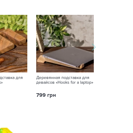
дставка для
Деревянная подставка для
Браслет «Нескі
k»
девайсов «Hooks for a laptop»
799 грн
115 грн