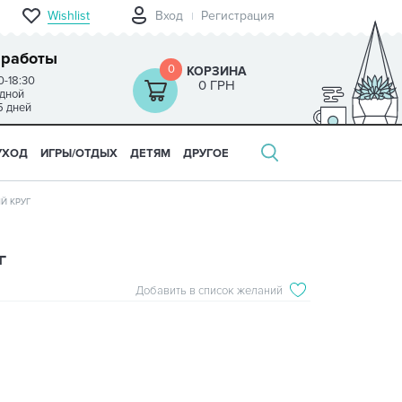
Wishlist
Вход
Регистрация
 работы
0
КОРЗИНА
0-18:30
0 ГРН
одной
5 дней
УХОД
ИГРЫ/ОТДЫХ
ДЕТЯМ
ДРУГОЕ
ЫЙ КРУГ
г
Добавить в список желаний