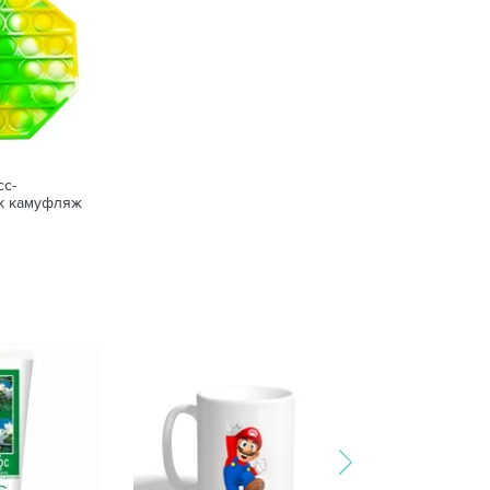
сс-
к камуфляж