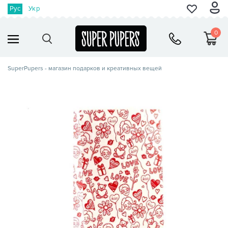
Рус
Укр
0
SuperPupers - магазин подарков и креативных вещей