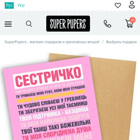
Рус
Укр
0
SuperPupers - магазин подарков и креативных вещей
Выбрать подарок