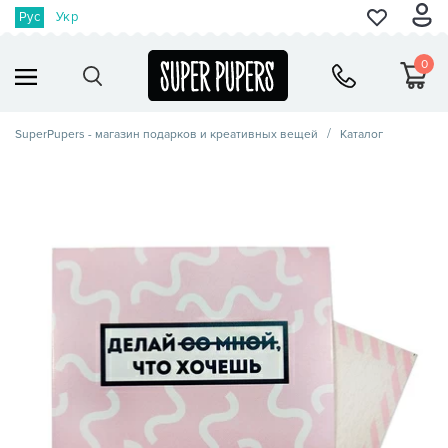
Рус
Укр
0
SuperPupers - магазин подарков и креативных вещей
Каталог