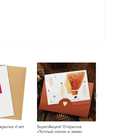
крытка «I am
SuperАкция! Открытка
SuperАкция! О
«Теплый носик и зима»
«Mu Love»