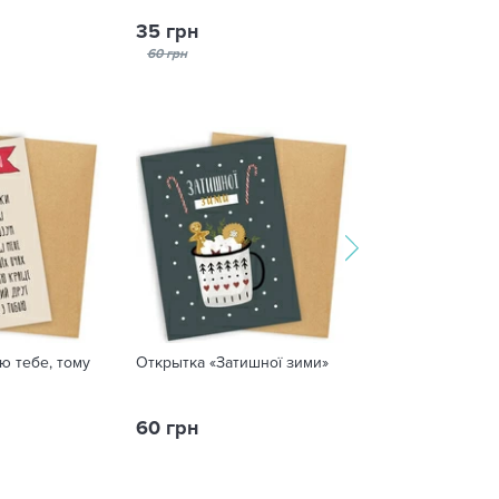
35 грн
25 грн
60 грн
50 грн
ю тебе, тому
Открытка «Затишної зими»
Открытка «Пал
60 грн
60 грн