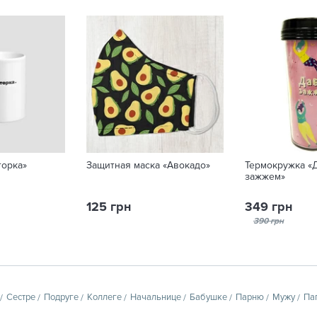
торка»
Защитная маска «Авокадо»
Термокружка «
зажжем»
125 грн
349 грн
390 грн
Сестре
Подруге
Коллеге
Начальнице
Бабушке
Парню
Мужу
Па