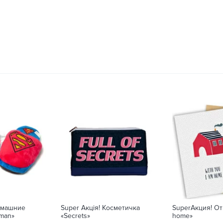
омашние
Super Акція! Косметичка
SuperАкция! От
man»
«Secrets»
home»