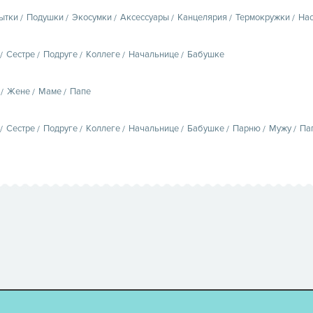
ытки
Подушки
Экосумки
Аксессуары
Канцелярия
Термокружки
Нас
Сестре
Подруге
Коллеге
Начальнице
Бабушке
Жене
Маме
Папе
Сестре
Подруге
Коллеге
Начальнице
Бабушке
Парню
Мужу
Па