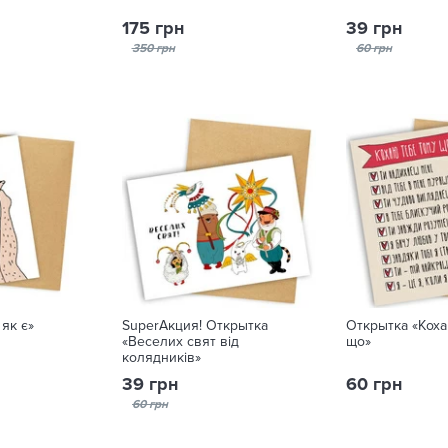
175 грн
39 грн
350 грн
60 грн
як є»
SuperАкция! Открытка
Открытка «Коха
«Веселих свят від
що»
колядників»
39 грн
60 грн
60 грн