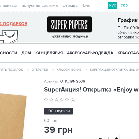
Рус
Укр
е заказы
Бонусная система
Отзывы
Блог
График
А ПОДАРКОВ
Пн-Пт: 09:3
сб-вс - вих
отправка 1-
УСНОСТИ
ДОМ
КАНЦЕЛЯРИЯ
АКСЕССУАРЫ/ОДЕЖДА
КРАСОТА/
РАТЬ ПОДАРОК
ОТКРЫТКИ
КЛАССИЧЕСКИЕ
SUPERАКЦИЯ! ОТКРЫТКА «ENJOY
Артикул:
OTK_19NG036
SuperАкция! Открытка «Enjoy wi
(0)
100 + купили
60 грн
39 грн