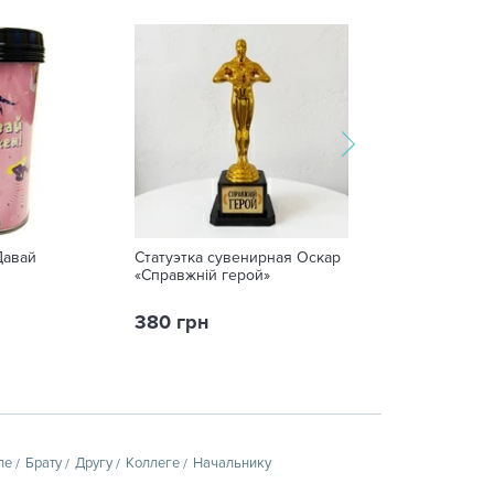
Давай
Статуэтка сувенирная Оскар
Статуэтка суве
«Справжній герой»
«Real Ukrainian»
380 грн
380 грн
пе
Брату
Другу
Коллеге
Начальнику