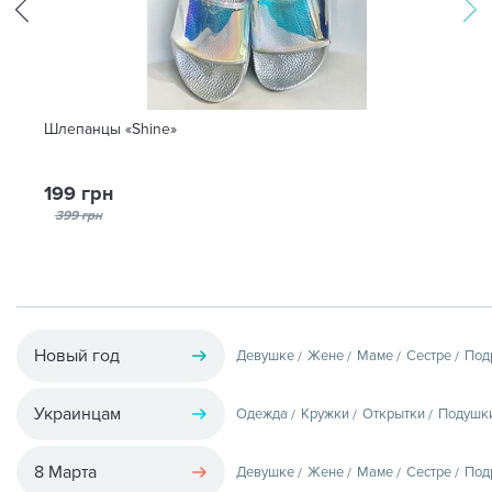
Шлепанцы «Shine»
199 грн
399 грн
Новый год
Девушке
Жене
Маме
Сестре
Под
Украинцам
Одежда
Кружки
Открытки
Подушк
8 Марта
Девушке
Жене
Маме
Сестре
Под