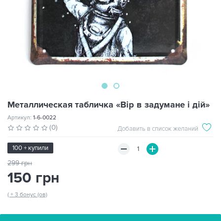
Металлическая табличка «Вір в задумане і дій»
Артикул:
1-6-0022
(0)
Добавить в список желаний
100 + купили
299 грн
150 грн
( + 3 бонус (ов)