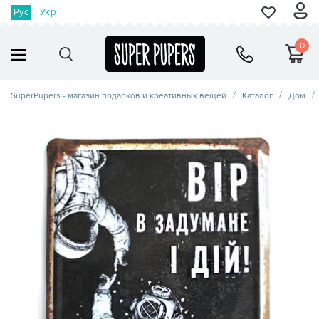
Рус
Укр
0
SuperPupers - магазин подарков и креативных вещей
Каталог
Дом