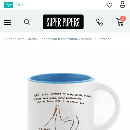
Рус
Укр
0
SuperPupers - магазин подарков и креативных вещей
Каталог