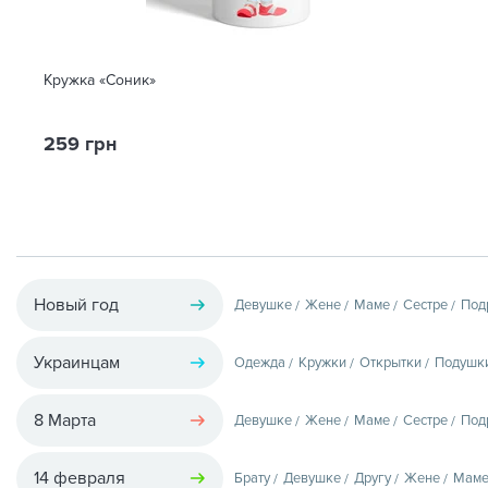
Кружка «Соник»
259 грн
Новый год
Девушке
Жене
Маме
Сестре
Под
Украинцам
Одежда
Кружки
Открытки
Подушк
8 Марта
Девушке
Жене
Маме
Сестре
Под
14 февраля
Брату
Девушке
Другу
Жене
Мам