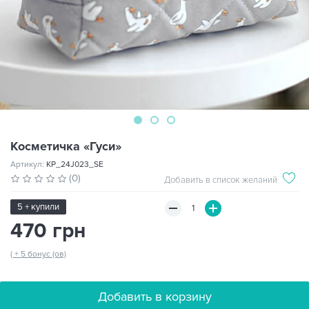
Косметичка «Гуси»
Артикул:
KP_24J023_SE
(0)
Добавить в список желаний
5 + купили
470 грн
( + 5 бонус (ов)
Добавить в корзину