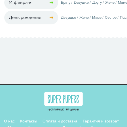
14 февраля
Брату
Девушке
Другу
Жене
Мам
День рождения
Девушке
Жене
Маме
Сестре
Под
О нас
Контакты
Оплата и доставка
Гарантия и возврат