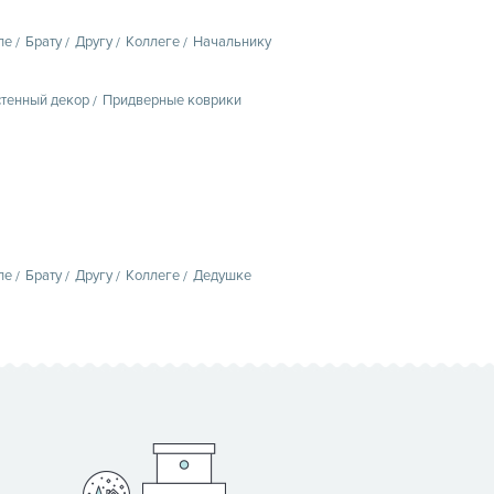
пе
Брату
Другу
Коллеге
Начальнику
тенный декор
Придверные коврики
пе
Брату
Другу
Коллеге
Дедушке