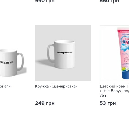
590 грн
550 грн
orian»
Кружка «Сценаристка»
Детский крем F
«Little Baby», п
75 г
249 грн
53 грн