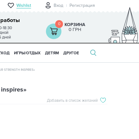
Wishlist
Вход
Регистрация
 работы
0
КОРЗИНА
0-18:30
0 ГРН
одной
5 дней
УХОД
ИГРЫ/ОТДЫХ
ДЕТЯМ
ДРУГОЕ
R STRENGTH INSPIRES»
inspires»
Добавить в список желаний