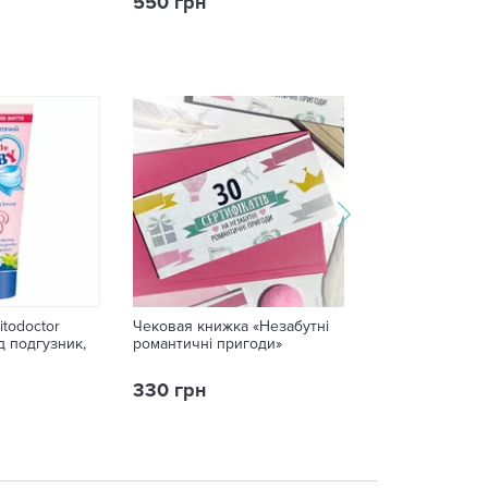
550 грн
550 грн
itodoctor
Чековая книжка «Незабутні
Крем Fitodoctor
од подгузник,
романтичні пригоди»
обличчя, шиї та
г
330 грн
33 грн