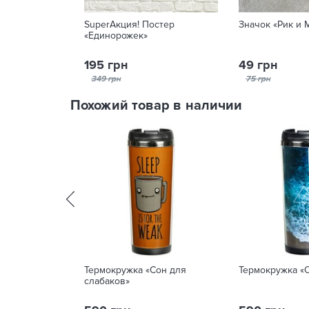
SuperАкция! Постер
Значок «Рик и 
«Единорожек»
195 грн
49 грн
349 грн
75 грн
Похожий товар в наличии
Термокружка «Сон для
Термокружка «
слабаков»