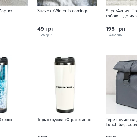
Морти»
Значок «Winter is coming»
SuperАкция! По
тобою – до му
49 грн
195 грн
75 грн
349 грн
Океан»
Термокружка «Стратегиня»
Термо сумочка 
Lunch bag, сер