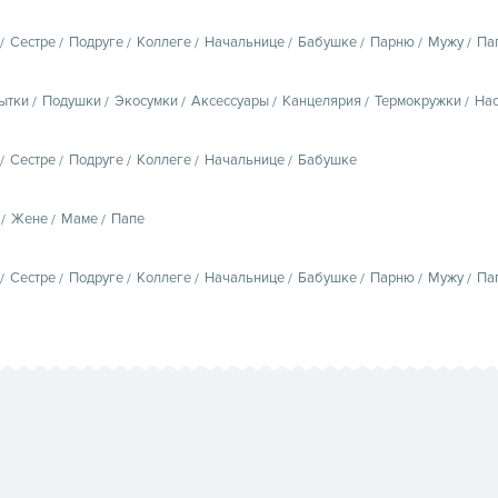
Сестре
Подруге
Коллеге
Начальнице
Бабушке
Парню
Мужу
Па
ытки
Подушки
Экосумки
Аксессуары
Канцелярия
Термокружки
Нас
Сестре
Подруге
Коллеге
Начальнице
Бабушке
Жене
Маме
Папе
Сестре
Подруге
Коллеге
Начальнице
Бабушке
Парню
Мужу
Па