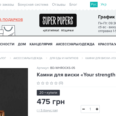
Рус
Укр
е заказы
Бонусная система
Отзывы
Блог
График
А ПОДАРКОВ
Пн-Пт: 09:3
сб-вс - вих
отправка 1-
УСНОСТИ
ДОМ
КАНЦЕЛЯРИЯ
АКСЕССУАРЫ/ОДЕЖДА
КРАСОТА/
АЛОГ
АКСЕССУАРЫ/ОДЕЖДА
ДЛЯ ЕДЫ И НАПИТКОВ
КАМНИ ДЛЯ ВИСКИ «YOU
Артикул:
BD-WHROCKS-05
Камни для виски «Your strength 
(0)
20 + купили
475 грн
( + 5 бонус (ов)