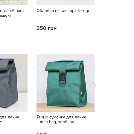
стер «У нас з
Обложка на паспорт «Frog»
Акриловая фиг
рашок»
«Akutagawa, Bun
dogs»
350 грн
299 грн
для ланча
Термо сумочка для ланча
Термо сумочка 
ая
Lunch bag, зелёная
Lunch bag, оли