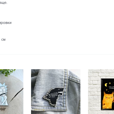
аще.
ировки
2 см