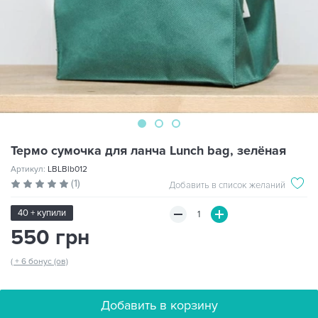
Термо сумочка для ланча Lunch bag, зелёная
Артикул:
LBLBlb012
(1)
Добавить в список желаний
40 + купили
550 грн
( + 6 бонус (ов)
Добавить в корзину