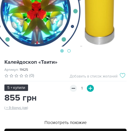
Калейдоскоп «Таити»
Артикул:
11425
(0)
Добавить в список желаний
5 + купили
855 грн
( + 9 бонус (ов)
Посмотреть похожие