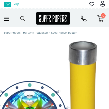
Рус
Укр
0
SuperPupers - магазин подарков и креативных вещей