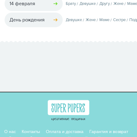
14 февраля
Брату
Девушке
Другу
Жене
Мам
День рождения
Девушке
Жене
Маме
Сестре
Под
О нас
Контакты
Оплата и доставка
Гарантия и возврат