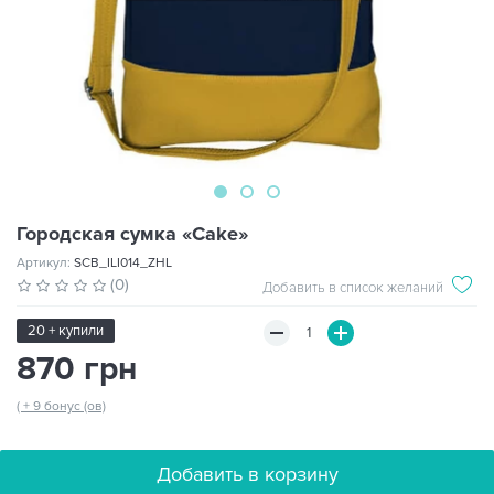
Городская сумка «Cake»
Артикул:
SCB_ILI014_ZHL
(0)
Добавить в список желаний
20 + купили
870 грн
( + 9 бонус (ов)
Добавить в корзину