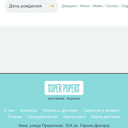
День рождения
Девушке
Жене
Маме
Сестре
Под
О нас
Контакты
Оплата и доставка
Гарантия и возврат
Отзывы
Сотрудничество
Карта сайта
Карта доставки
Киев, улица Приречная, 25А (м. Героев Днепра)