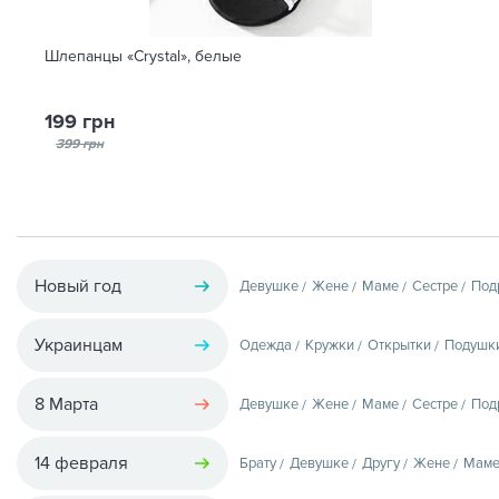
Шлепанцы «Crystal», белые
199 грн
399 грн
Новый год
Девушке
Жене
Маме
Сестре
Под
Украинцам
Одежда
Кружки
Открытки
Подушк
8 Марта
Девушке
Жене
Маме
Сестре
Под
14 февраля
Брату
Девушке
Другу
Жене
Мам