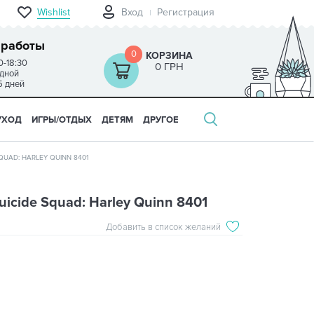
Wishlist
Вход
Регистрация
 работы
0
КОРЗИНА
0-18:30
0 ГРН
одной
5 дней
УХОД
ИГРЫ/ОТДЫХ
ДЕТЯМ
ДРУГОЕ
SQUAD: HARLEY QUINN 8401
uicide Squad: Harley Quinn 8401
Добавить в список желаний