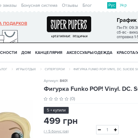
Рус
Укр
е заказы
Бонусная система
Отзывы
Блог
График
А ПОДАРКОВ
Пн-Пт: 09:3
сб-вс - вих
отправка 1-
УСНОСТИ
ДОМ
КАНЦЕЛЯРИЯ
АКСЕССУАРЫ/ОДЕЖДА
КРАСОТА/
АЛОГ
ИГРЫ/ОТДЫХ
СУПЕРГЕРОИ
ФИГУРКА FUNKO POP! VINYL. DC. SUICIDE 
Артикул:
8401
Фигурка Funko POP! Vinyl. DC. S
(0)
5 + купили
499 грн
( + 5 бонус (ов)