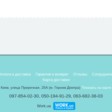
плата и доставка
Гарантия и возврат
Отзывы
Сотруднич
Карта доставки
Киев, улица Приречная, 25А (м. Героев Днепра)
Показать на карте
097-854-02-30
,
050-194-91-29
,
063-682-38-03
Work.ua