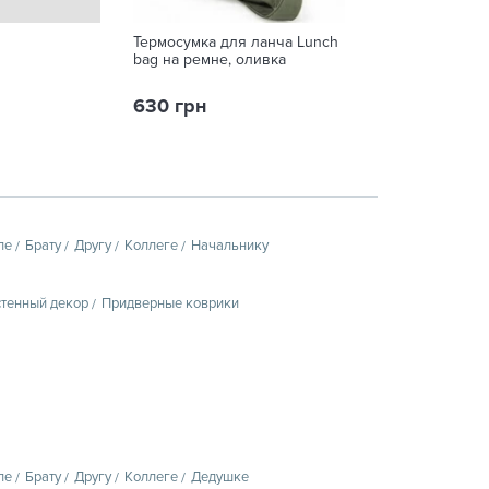
Термосумка для ланча Lunch
Защитная маск
bag на ремне, оливка
630 грн
125 грн
пе
Брату
Другу
Коллеге
Начальнику
тенный декор
Придверные коврики
пе
Брату
Другу
Коллеге
Дедушке