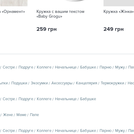
а «Орнамент»
Кружка с вашим текстом
Кружка «Жінка»
«Baby Grogu»
259 грн
249 грн
Сестре
Подруге
Коллеге
Начальнице
Бабушке
Парню
Мужу
Па
ытки
Подушки
Экосумки
Аксессуары
Канцелярия
Термокружки
Нас
Сестре
Подруге
Коллеге
Начальнице
Бабушке
Жене
Маме
Папе
Сестре
Подруге
Коллеге
Начальнице
Бабушке
Парню
Мужу
Па