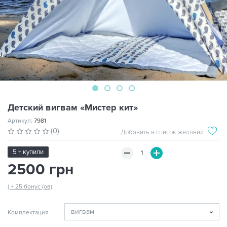
Детский вигвам «Мистер кит»
Артикул:
7981
(0)
Добавить в список желаний
5 + купили
2500 грн
( + 25 бонус (ов)
Комплектация