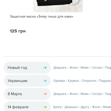
Защитная маска «Зніму лише для кави»
125 грн
Новый год
Девушке
Жене
Маме
Сестре
Под
Украинцам
Одежда
Кружки
Открытки
Подушк
8 Марта
Девушке
Жене
Маме
Сестре
Под
14 февраля
Брату
Девушке
Другу
Жене
Мам