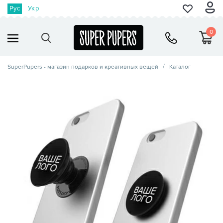
Рус
Укр
0
SuperPupers - магазин подарков и креативных вещей
Каталог