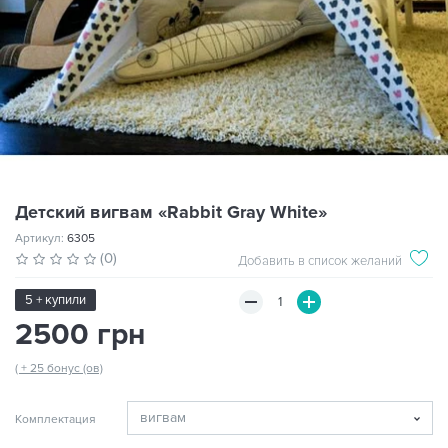
Детский вигвам «Rabbit Gray White»
Артикул:
6305
(0)
Добавить в список желаний
5 + купили
2500 грн
( + 25 бонус (ов)
Комплектация