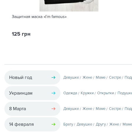
Защитная маска «I`m famous»
125 грн
Новый год
Девушке
Жене
Маме
Сестре
Под
Украинцам
Одежда
Кружки
Открытки
Подушк
8 Марта
Девушке
Жене
Маме
Сестре
Под
14 февраля
Брату
Девушке
Другу
Жене
Мам