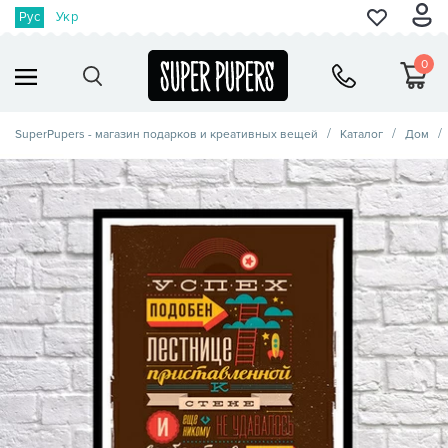
Рус
Укр
0
SuperPupers - магазин подарков и креативных вещей
Каталог
Дом