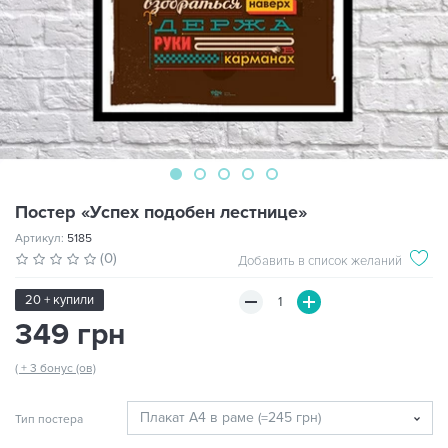
Постер «Успех подобен лестнице»
Артикул:
5185
(0)
Добавить в список желаний
20 + купили
349 грн
( + 3 бонус (ов)
Тип постера