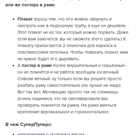
или же постера в раме:
Плакат
хорош тем, что его можно свернуть и
смотреть как в подзорную трубу, а еще он дешевле.
Этот плакат не из тех, который можно порвать. Даже
если вам захочется, вы не сможете этого сделать:) К
плакату прилагаются 2 планочки для каркаса и
пластмассовая петелька. Чтобы повесить плакат, вам
не нужно будет его дырявить.
А
постер в раме
более внушительный и серьёзный -
он не помнётся и не рвётся, вообщем он вечный.
Совсем вечный: ну только если вы решите просто
разбить раму самостоятельно (но лучше не надо).
Вот так вот. Мотивацию просто так не сломаешь
(очень надеемся, что не смотивировали вас
проверять ломается ли рама). На раме иметься
крепление вертикальное и горизонтальное.
В чем СуперПуперс:
напоминание о полезных вещах;