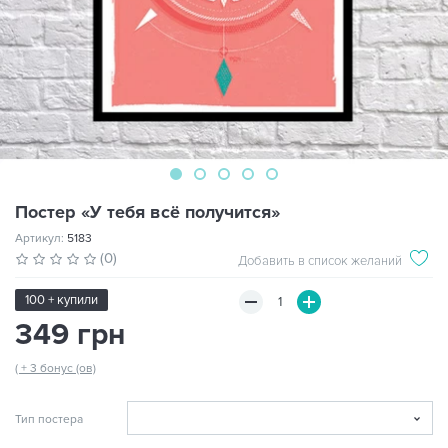
Постер «У тебя всё получится»
Артикул:
5183
(0)
Добавить в список желаний
100 + купили
349 грн
( + 3 бонус (ов)
Тип постера