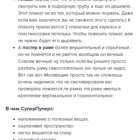
смотреть как в подзорную трубу, а еще он дешевле.
Этот плакат не из тех, который можно порвать. Даже
если вам захочется, вы не сможете этого сделать:) К
плакату прилагаются 2 планочки для каркаса и
пластмассовая петелька. Чтобы повесить плакат, вам
не нужно будет его дырявить.
А
постер в раме
более внушительный и серьёзный -
он не помнётся и не рвётся, вообщем он вечный.
Совсем вечный: ну только если вы решите просто
разбить раму самостоятельно (но лучше не надо).
Вот так вот. Мотивацию просто так не сломаешь
(очень надеемся, что не смотивировали вас
проверять ломается ли рама). На раме иметься
крепление вертикальное и горизонтальное.
В чем СуперПуперс:
напоминание о полезных вещах;
окреативит пространство;
легко вешается на стену;
красивый дизайн;