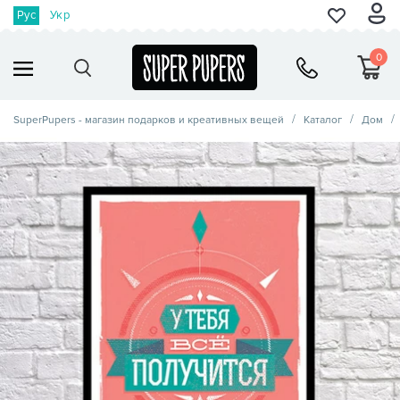
Рус
Укр
0
SuperPupers - магазин подарков и креативных вещей
Каталог
Дом